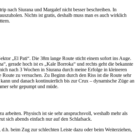
ip nach Siurana und Margalef nicht besser beschreiben. In
auszuholen. Nichts ist gratis, deshalb muss man es auch wirklich
ttern.
ektor „El Pati“. Die 38m lange Route sticht einem sofort ins Auge.
ma“, gerade hoch ist es „Kale Borroka“ und rechts geht die bekannte
 mich nach 3 Wochen in Siurana durch meine Erfolge in kleineren
e Route zu versuchen. Zu Beginn durch den Riss ist die Route sehr
n kann und danach kontinuierlich bis zur Crux – dynamische Züge an
n immer sehr gepumpt und müde.
 arbeiten. Physisch ist sie sehr anspruchsvoll, weshalb mehr als
ut sich abends einfach nur auf den Schlafsack.
x, d.h. beim Zug zur schlechten Leiste dazu oder beim Weiterziehen,