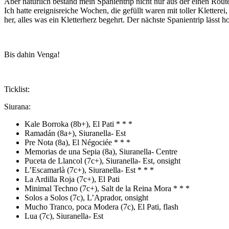
Aber natürlich bestand mein Spanientrip nicht nur aus der einen Route
Ich hatte ereignisreiche Wochen, die gefüllt waren mit toller Klettere
her, alles was ein Kletterherz begehrt. Der nächste Spanientrip lässt ho
Bis dahin Venga!
Ticklist:
Siurana:
Kale Borroka (8b+), El Pati * * *
Ramadán (8a+), Siuranella- Est
Pre Nota (8a), El Négociée * * *
Memorias de una Sepia (8a), Siuranella- Centre
Puceta de Llancol (7c+), Siuranella- Est, onsight
L’Escamarlà (7c+), Siuranella- Est * * *
La Ardilla Roja (7c+), El Pati
Minimal Techno (7c+), Salt de la Reina Mora * * *
Solos a Solos (7c), L’Aprador, onsight
Mucho Tranco, poca Modera (7c), El Pati, flash
Lua (7c), Siuranella- Est