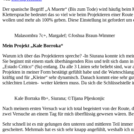
Der spanische Begriff „A Muerte“ (Bis zum Tode) wird häufig beim K
Klettersprache bedeutet das so viel wie beim Projektieren einer Rout
wollen und mehr als 100% geben. Diese Einstellung ist gefordert um e
Malasombra 7c+, Margalef; ©Joshua Braun-Wimmer
Mein Projekt „Kale Borroka“
Warum ich über das Projektieren spreche? -In Siurana konnte ich mein
Sie beginnt mit einem stark überhängenden Riss und teilt sich dann i
„Estado Critico“ (9a) entlang. Da alle 3 Linien sehr beliebt sind, 
Projekten in meiner Form bestätigt gefühlt habe und die Warteschlan
kräftig und für „Kleine“ sehr dynamisch. Danach kommt eine sehr gu
schlechten Leisten- weiter klettern muss. Da sich die Schlüsselstell
Kale Borraka 8b+, Siurana; ©Tijana Pljeskonjic
Nach meinem ersten Versuch war ich total begeistert von der Route, d
zwei Versuche an einem Tag für mich überflüssig gewesen wären. Bei s
Sehr schnell ist es mir gelungen den unteren und mittleren Teil immer
gescheitert. Mehrmals hat es sich sehr knapp angefühlt, weshalb ich n