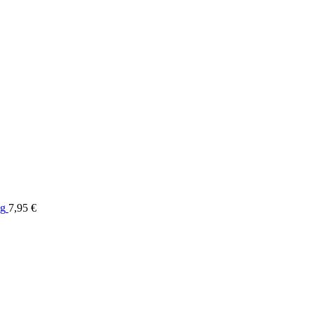
 g
7,95
€