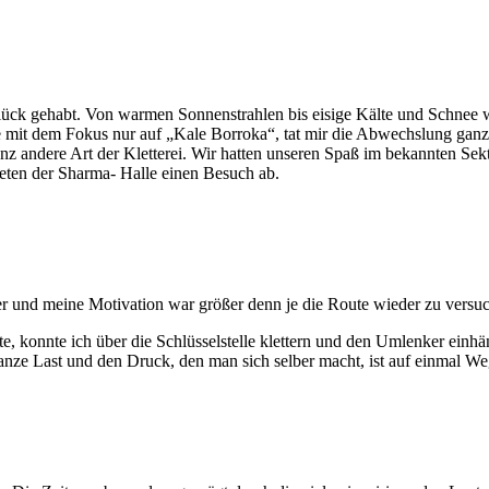
ück gehabt. Von warmen Sonnenstrahlen bis eisige Kälte und Schnee w
 mit dem Fokus nur auf „Kale Borroka“, tat mir die Abwechslung ganz g
ganz andere Art der Kletterei. Wir hatten unseren Spaß im bekannten Se
teten der Sharma- Halle einen Besuch ab.
r und meine Motivation war größer denn je die Route wieder zu versu
 konnte ich über die Schlüsselstelle klettern und den Umlenker einhän
anze Last und den Druck, den man sich selber macht, ist auf einmal We