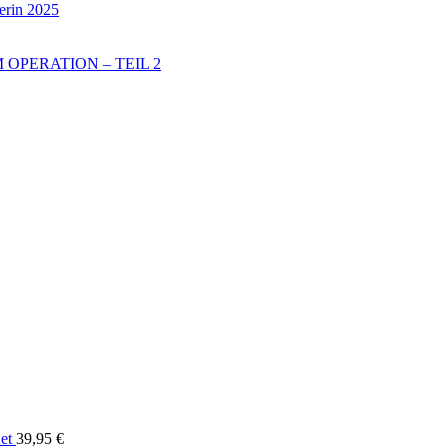
erin 2025
OPERATION – TEIL 2
et
39,95
€