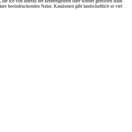
, die ich von überall her kennengelernt oder wieder getroffen habe.
einer beeindruckenden Natur. Katalonien gibt landschaftlich so viel