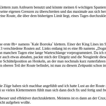
lettern zum Anfeuern benutzt und könnte meinen 6 wöchigen Spanientr
e seine eigenen Grenzen zu überschreiten und das maximale aus sich her
ine Route, die über dem bisherigen Limit liegt, eines Tages durchzukle
e erste 8b+ namens `Kale Borroka` klettern. Einer der King Lines im S
n 3 verschiedene Routen auf. Links entlang ist es eine 8b namens „Dog
war an manchen Tagen eine lange Warteschlange vorprogrammiert. Da ich
ge auch etwas abnahm, packte mich der Ehrgeiz und die Neugierde dies
te Schüttelposition an Henkeln, an der man nochmals kurz runterfahre
e im oberen Teil der Route befindet, ist man zu diesem Zeitpunkt scho
ie Züge haben sich machbar angefühlt und ich hatte Lust an der Route zu
o vielen Klettermetern fühlt man sich dann doch fix und fertig und fre
 besser und effektiver durchzuklettern. Meistens ist es dann an der Cru
icht aufgeben wollte.