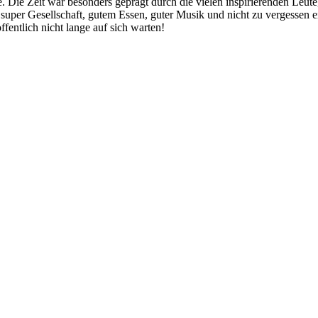
. Die Zeit war besonders geprägt durch die vielen inspirierenden Leute
i, super Gesellschaft, gutem Essen, guter Musik und nicht zu vergessen 
ffentlich nicht lange auf sich warten!