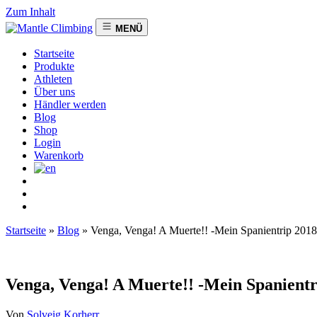
Zum Inhalt
MENÜ
Startseite
Produkte
Athleten
Über uns
Händler werden
Blog
Shop
Login
Warenkorb
Startseite
»
Blog
»
Venga, Venga! A Muerte!! -Mein Spanientrip 2018
Venga, Venga! A Muerte!! -Mein Spanientr
Von
Solveig Korherr