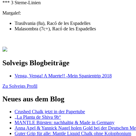
*** 3 Sterne-Linien
Margalef:
Trasilvania (8a), Racó de les Espadelles
Malasombra (7c+), Racó de les Espadelles
Solveigs Blogbeiträge
Venga, Venga! A Muerte!! -Mein Spanientrip 2018
Zu Solveigs Profil
Neues aus dem Blog
Crushed Chalk jetzt in der Papertube
„La Planta de Shiva 9b“
MANTLE Bürsten: nachhaltig & Made in Germany
Anna Apel & Yannick Nagel holen Gold bei der Deutschen Mei
Guter Grip für alle: Mantle Liquid Chalk ohne Kolophonium