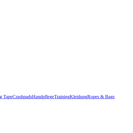
g Tape
Crashpads
Handpflege
Training
Kleidung
Ropes & Bags