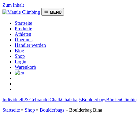
Zum Inhalt
MENÜ
Startseite
Produkte
Athleten
Über uns
Händler werden
Blog
Shop
Login
Warenkorb
Individuell & Gebrandet
Chalk
Chalkbags
Boulderbags
Bürsten
Climbin
Startseite
»
Shop
»
Boulderbags
»
Boulderbag Bina