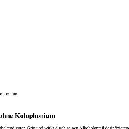
olophonium
k ohne Kolophonium
haltend guten Grip und wirkt durch seinen Alkoholanteil desinfizierend