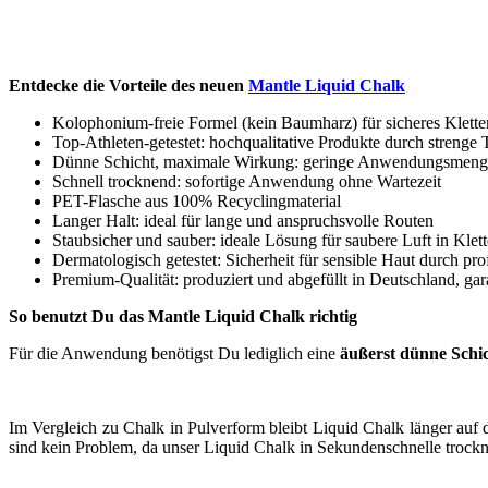
Entdecke die Vorteile des neuen
Mantle Liquid Chalk
Kolophonium-freie Formel (kein Baumharz) für sicheres Klette
Top-Athleten-getestet: hochqualitative Produkte durch strenge 
Dünne Schicht, maximale Wirkung: geringe Anwendungsmenge fü
Schnell trocknend: sofortige Anwendung ohne Wartezeit
PET-Flasche aus 100% Recyclingmaterial
Langer Halt: ideal für lange und anspruchsvolle Routen
Staubsicher und sauber: ideale Lösung für saubere Luft in Klett
Dermatologisch getestet: Sicherheit für sensible Haut durch prof
Premium-Qualität: produziert und abgefüllt in Deutschland, garan
So benutzt Du das Mantle Liquid Chalk richtig
Für die Anwendung benötigst Du lediglich eine
äußerst dünne Schi
Im Vergleich zu Chalk in Pulverform bleibt Liquid Chalk länger auf 
sind kein Problem, da unser Liquid Chalk in Sekundenschnelle trockn