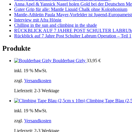
Anna Apel & Yannick Nagel holen Gold bei der Deutschen Mei
Guter Grip für alle: Mantle Liquid Chalk ohne Kolophonium
Mantle-Athletin Paula Mayer-Vorfelder ist Jugend-Europameist
Interview mit Afra Hönig
Chilling in the sun and climbing in the shade
RÜCKBLICK AUF 7 JAHRE POST SCHULTER LABRUM 
Rückblick auf 7 Jahre Post Schulter Labrum Operation – Teil 1
Produkte
Boulderbag Girly
33,95
€
inkl. 19 % MwSt.
zzgl.
Versandkosten
Lieferzeit:
2-3 Werktage
Climbing Tape Blau (2,
inkl. 19 % MwSt.
zzgl.
Versandkosten
Lieferzeit:
2-3 Werktage