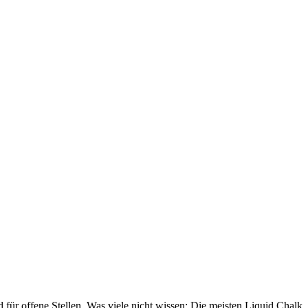
 für offene Stellen. Was viele nicht wissen: Die meisten Liquid Chalk