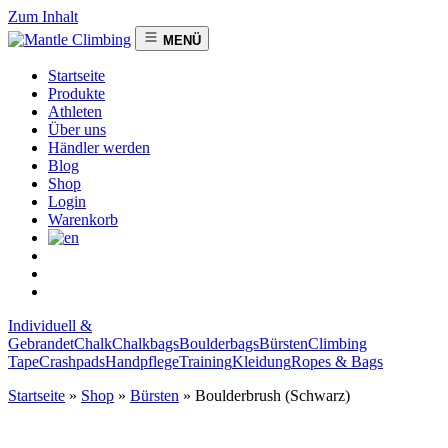
Zum Inhalt
MENÜ
Startseite
Produkte
Athleten
Über uns
Händler werden
Blog
Shop
Login
Warenkorb
Individuell &
Gebrandet
Chalk
Chalkbags
Boulderbags
Bürsten
Climbing
Tape
Crashpads
Handpflege
Training
Kleidung
Ropes & Bags
Startseite
»
Shop
»
Bürsten
»
Boulderbrush (Schwarz)