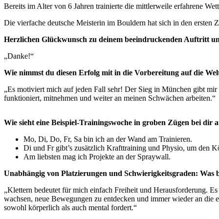
Bereits im Alter von 6 Jahren trainierte die mittlerweile erfahrene W
Die vierfache deutsche Meisterin im Bouldern hat sich in den erste
Herzlichen Glückwunsch zu deinem beeindruckenden Auftritt u
„Danke!“
Wie nimmst du diesen Erfolg mit in die Vorbereitung auf die We
„Es motiviert mich auf jeden Fall sehr! Der Sieg in München gibt mir
funktioniert, mitnehmen und weiter an meinen Schwächen arbeiten.“
Wie sieht eine Beispiel-Trainingswoche in groben Zügen bei dir a
Mo, Di, Do, Fr, Sa bin ich an der Wand am Trainieren.
Di und Fr gibt’s zusätzlich Krafttraining und Physio, um den Kör
Am liebsten mag ich Projekte an der Spraywall.
Unabhängig von Platzierungen und Schwierigkeitsgraden: Was be
„Klettern bedeutet für mich einfach Freiheit und Herausforderung. Es 
wachsen, neue Bewegungen zu entdecken und immer wieder an die eige
sowohl körperlich als auch mental fordert.“