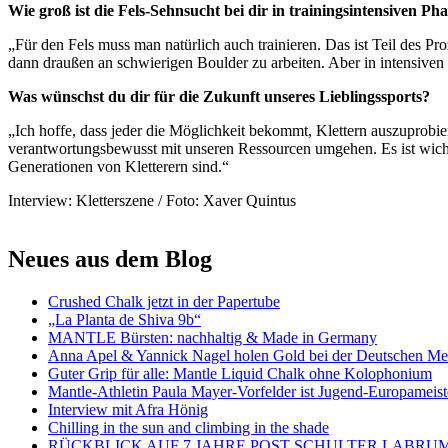
Wie groß ist die Fels-Sehnsucht bei dir in trainingsintensiven Ph
„Für den Fels muss man natürlich auch trainieren. Das ist Teil des Pr
dann draußen an schwierigen Boulder zu arbeiten. Aber in intensiven 
Was wünschst du dir für die Zukunft unseres Lieblingssports?
„Ich hoffe, dass jeder die Möglichkeit bekommt, Klettern auszuprobie
verantwortungsbewusst mit unseren Ressourcen umgehen. Es ist wichti
Generationen von Kletterern sind.“
Interview: Kletterszene / Foto: Xaver Quintus
Neues aus dem Blog
Crushed Chalk jetzt in der Papertube
„La Planta de Shiva 9b“
MANTLE Bürsten: nachhaltig & Made in Germany
Anna Apel & Yannick Nagel holen Gold bei der Deutschen Mei
Guter Grip für alle: Mantle Liquid Chalk ohne Kolophonium
Mantle-Athletin Paula Mayer-Vorfelder ist Jugend-Europameist
Interview mit Afra Hönig
Chilling in the sun and climbing in the shade
RÜCKBLICK AUF 7 JAHRE POST SCHULTER LABRUM 