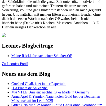
der Schönklinik, die mich die ganze Zeit unterstützt, motiviert und
gefordert haben und mit meinen Trainern die trotz meiner
Verletzung, voll und ganz hinter mir standen und an mich geglaubt
haben. Und natürlich mit meinen Eltern und meinem Bruder, ohne
die ich die ersten Wochen nach der OP wahrscheinlich nicht
überlebt hätte (Danke für’s Kochen, Massieren, Anziehen, …) :D
Hier ein riesiges Dankeschön an alle!
Leonies Blogbeiträge
Meine Rückkehr nach einer Schulter-OP
Zu Leonies Profil
Neues aus dem Blog
Crushed Chalk jetzt in der Papertube
„La Planta de Shiva 9b“
MANTLE Bürsten: nachhaltig & Made in Germany
Anna Apel & Yannick Nagel holen Gold bei der Deutschen
Meisterschaft im Lead 2025
Guter Grip für alle: Mantle Liquid Chalk ohne Kolophonium