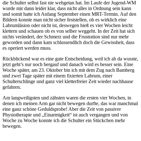
die Schulter selbst fast nie wehgetan hat. Im Laufe der Jugend-WM
wurde mir dann leider klar, dass nicht alles in Ordnung sein kann
und somit hatte ich Anfang September einen MRT-Termin. Auf den
Bildern konnte man nicht sicher feststellen, ob es wirklich eine
Labrumläsion oder nicht ist, deswegen hieß es vier Wochen leicht
klettern und schauen ob es von selber weggeht. In der Zeit hat sich
nichts verändert, der Schmerz und die Frustration sind nur mehr
geworden und dann kam schlussendlich doch die Gewissheit, dass
es operiert werden muss.
Rückblickend war es eine gute Entscheidung, weil ich ab da wusste,
jetzt geht’s nur noch bergauf und danach wird es besser sein. Eine
Woche später, am 23. Oktober bin ich mit dem Zug nach Bamberg
und zwei Tage später mit einem fixierten Labrum, einer
Schulterschlinge und ganz viel kletterfreier Zeit wieder nachhause
gefahren.
Am langweiligsten und zähsten waren die ersten vier Wochen, in
denen ich meinen Arm gar nicht bewegen durfte, das war manchmal
eine ganz schöne Geduldsprobe! Aber die Zeit von passiver
Physiotherapie und „Einarmigkeit“ ist auch vergangen und von
Woche zu Woche konnte ich die Schulter ein Stückchen mehr
bewegen.