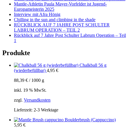
Mantle-Athletin Paula Mayer-Vorfelder ist Jugend-
Europameisterin 2025
Interview mit Afra Hönig
Chilling in the sun and climbing in the shade
RÜCKBLICK AUF 7 JAHRE POST SCHULTER
LABRUM OPERATION – TEIL 2
Rückblick auf 7 Jahre Post Schulter Labrum Operation – Teil
1
Produkte
Chalkball 56 g
(wiederbefüllbar)
4,95
€
88,39
€
/
1000
g
inkl. 19 % MwSt.
zzgl.
Versandkosten
Lieferzeit:
2-3 Werktage
Boulderbrush (Cappuccino)
5,95
€