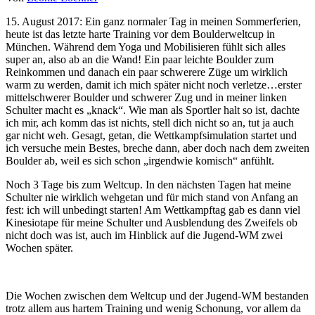
15. August 2017: Ein ganz normaler Tag in meinen Sommerferien,
heute ist das letzte harte Training vor dem Boulderweltcup in
München. Während dem Yoga und Mobilisieren fühlt sich alles
super an, also ab an die Wand! Ein paar leichte Boulder zum
Reinkommen und danach ein paar schwerere Züge um wirklich
warm zu werden, damit ich mich später nicht noch verletze…erster
mittelschwerer Boulder und schwerer Zug und in meiner linken
Schulter macht es „knack“. Wie man als Sportler halt so ist, dachte
ich mir, ach komm das ist nichts, stell dich nicht so an, tut ja auch
gar nicht weh. Gesagt, getan, die Wettkampfsimulation startet und
ich versuche mein Bestes, breche dann, aber doch nach dem zweiten
Boulder ab, weil es sich schon „irgendwie komisch“ anfühlt.
Noch 3 Tage bis zum Weltcup. In den nächsten Tagen hat meine
Schulter nie wirklich wehgetan und für mich stand von Anfang an
fest: ich will unbedingt starten! Am Wettkampftag gab es dann viel
Kinesiotape für meine Schulter und Ausblendung des Zweifels ob
nicht doch was ist, auch im Hinblick auf die Jugend-WM zwei
Wochen später.
Die Wochen zwischen dem Weltcup und der Jugend-WM bestanden
trotz allem aus hartem Training und wenig Schonung, vor allem da