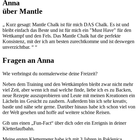
Anna
über Mantle
„ Kurz gesagt: Mantle Chalk ist für mich DAS Chalk. Es ist und
bleibt einfach das Beste und ist für mich ein "Must Have" für den
Wettkampf und den Fels. Das Mantle Chalk hat die perfekte
Konsistenz, mit der ich am besten zurechtkomme und ist deswegen
unverzichtbar. “ “
Fragen an
Anna
Wie verbringst du normalerweise deine Freizeit?
Neben dem Training und den Wettkämpfen bleibt zwar nicht mehr
viel Zeit, aber wenn ich mal welche finde, liebe ich es zu Backen,
neue Rezepte auszuprobieren und Leute mit meinen Kreationen ein
Lächeln ins Gesicht zu zaubern. Außerdem bin ich sehr kreativ,
bastle und nähe sehr gerne. Darüber hinaus habe ich schon viel von
der Welt gesehen und hoffe auf weitere schöne Reisen.
Gib uns einen „Fun-Fact“ über dich oder ein Ereignis in deiner
Kletterlaufbahn.
Meine ersten Klettermeter habe ich mit 3 Jahren in Paklenica