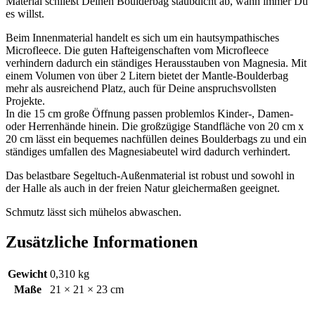
Material schließt Deinen Boulderbag staubdicht ab, wann immer Du
es willst.
Beim Innenmaterial handelt es sich um ein hautsympathisches
Microfleece. Die guten Hafteigenschaften vom Microfleece
verhindern dadurch ein ständiges Herausstauben von Magnesia. Mit
einem Volumen von über 2 Litern bietet der Mantle-Boulderbag
mehr als ausreichend Platz, auch für Deine anspruchsvollsten
Projekte.
In die 15 cm große Öffnung passen problemlos Kinder-, Damen-
oder Herrenhände hinein. Die großzügige Standfläche von 20 cm x
20 cm lässt ein bequemes nachfüllen deines Boulderbags zu und ein
ständiges umfallen des Magnesiabeutel wird dadurch verhindert.
Das belastbare Segeltuch-Außenmaterial ist robust und sowohl in
der Halle als auch in der freien Natur gleichermaßen geeignet.
Schmutz lässt sich mühelos abwaschen.
Zusätzliche Informationen
Gewicht
0,310 kg
Maße
21 × 21 × 23 cm