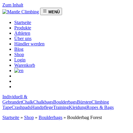
Zum Inhalt
MENÜ
Startseite
Produkte
Athleten
Über uns
Händler werden
Blog
Shop
Login
Warenkorb
Individuell &
Gebrandet
Chalk
Chalkbags
Boulderbags
Bürsten
Climbing
Tape
Crashpads
Handpflege
Training
Kleidung
Ropes & Bags
Startseite
»
Shop
»
Boulderbags
»
Boulderbag Forest