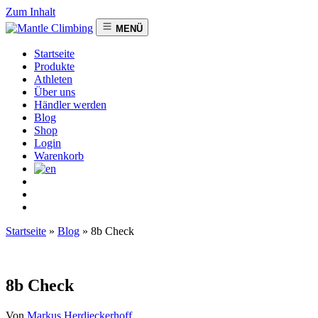
Zum Inhalt
MENÜ
Startseite
Produkte
Athleten
Über uns
Händler werden
Blog
Shop
Login
Warenkorb
Startseite
»
Blog
»
8b Check
8b Check
Von
Markus Herdieckerhoff