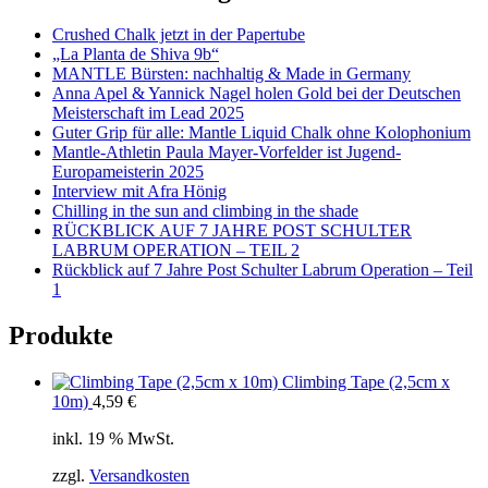
Crushed Chalk jetzt in der Papertube
„La Planta de Shiva 9b“
MANTLE Bürsten: nachhaltig & Made in Germany
Anna Apel & Yannick Nagel holen Gold bei der Deutschen
Meisterschaft im Lead 2025
Guter Grip für alle: Mantle Liquid Chalk ohne Kolophonium
Mantle-Athletin Paula Mayer-Vorfelder ist Jugend-
Europameisterin 2025
Interview mit Afra Hönig
Chilling in the sun and climbing in the shade
RÜCKBLICK AUF 7 JAHRE POST SCHULTER
LABRUM OPERATION – TEIL 2
Rückblick auf 7 Jahre Post Schulter Labrum Operation – Teil
1
Produkte
Climbing Tape (2,5cm x
10m)
4,59
€
inkl. 19 % MwSt.
zzgl.
Versandkosten