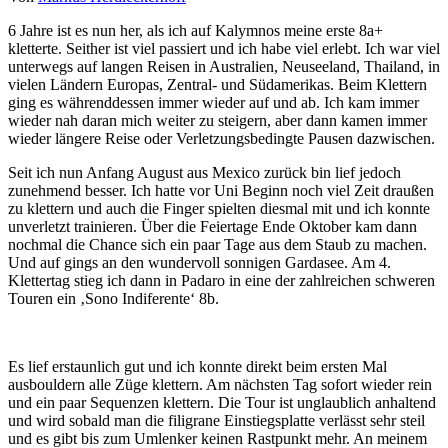
6 Jahre ist es nun her, als ich auf Kalymnos meine erste 8a+
kletterte. Seither ist viel passiert und ich habe viel erlebt. Ich war viel
unterwegs auf langen Reisen in Australien, Neuseeland, Thailand, in
vielen Ländern Europas, Zentral- und Südamerikas. Beim Klettern
ging es währenddessen immer wieder auf und ab. Ich kam immer
wieder nah daran mich weiter zu steigern, aber dann kamen immer
wieder längere Reise oder Verletzungsbedingte Pausen dazwischen.
Seit ich nun Anfang August aus Mexico zurück bin lief jedoch
zunehmend besser. Ich hatte vor Uni Beginn noch viel Zeit draußen
zu klettern und auch die Finger spielten diesmal mit und ich konnte
unverletzt trainieren. Über die Feiertage Ende Oktober kam dann
nochmal die Chance sich ein paar Tage aus dem Staub zu machen.
Und auf gings an den wundervoll sonnigen Gardasee. Am 4.
Klettertag stieg ich dann in Padaro in eine der zahlreichen schweren
Touren ein ‚Sono Indiferente‘ 8b.
Es lief erstaunlich gut und ich konnte direkt beim ersten Mal
ausbouldern alle Züge klettern. Am nächsten Tag sofort wieder rein
und ein paar Sequenzen klettern. Die Tour ist unglaublich anhaltend
und wird sobald man die filigrane Einstiegsplatte verlässt sehr steil
und es gibt bis zum Umlenker keinen Rastpunkt mehr. An meinem