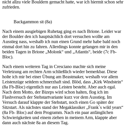
nicht allzu viele Bouldern gemacht hatte, war ich hiermit schon sehr
zufrieden.
Backgammon sit (8a)
Nach einem ausgiebigen Ruhetag ging es nach Brione. Leider war
der Boulder den ich hauptsächlich dort versuchen wollte am
Ausstieg nass, weshalb ich nun einen Grund mehr habe bald noch
einmal dort hin zu fahren. Allerdings konnte gelangen mir in den
beiden Tagen in Brione „Molonk“ und „Atlantis“, beide (7c Fb-
Bloc).
Nach einem weiteren Tag in Cresciano machte sich meine
Verletzung am rechten Arm schließlich wieder bemerkbar. Diese
holte ich mir bei einer Übung am Beastmaker, weshalb vor allem
Leistenzüge seitdem schmerzhaft sind. Blöd, dass „Kirk Windstein“
(8a Fb-Bloc) eigentlich nur aus Leisten besteht. Aber auch egal.
Nach dem Motto, der Bizeps wird schon halten, flog ich im
Flashversuch der Stehstartvariante kurz vor dem Ausstieg. Im
Versuch darauf klappte der Stehstart, noch einen Go später der
Sitzstart. Als nächstes stand der Megaklassiker „Frank`s wild years“
(8a Fb- Bloc) auf dem Programm. Nach ein paar anfänglichen
Schwierigkeiten und einem ziehen in meinem Arm, klappte aber
dann auch nächste 8a an diesem Tag.