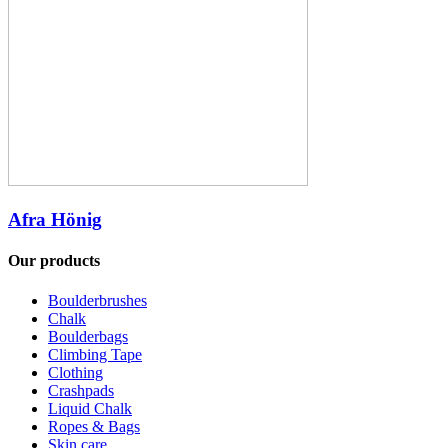
Afra Hönig
Our products
Boulderbrushes
Chalk
Boulderbags
Climbing Tape
Clothing
Crashpads
Liquid Chalk
Ropes & Bags
Skin care