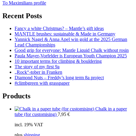
To Maximilians profile
Recent Posts
Fancy a white Christmas? – Mantle’s gift ideas
MANTLE brushes: sustainable & Made in Germany
Yannick Nagel & Anna Apel win gold at the 2025 German
Lead Championships
Good grip for everyone: Mantle Liquid Chalk without rosin
Paula Mayer-Vorfelder is European Youth Champion 2025
10 important terms for climbing & bouldering
The story of my first 9a
„Rock“-tober in Franken
Diamond Nuts – Freddy’s long term 8a project
#climbgreen with grasspaper
Products
Chalk in a paper
tube (for customising)
7,95
€
incl. 19% VAT
plus
shipping