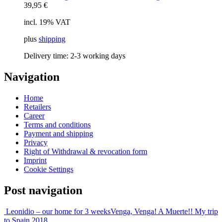
39,95
€
incl. 19% VAT
plus
shipping
Delivery time:
2-3 working days
Navigation
Home
Retailers
Career
Terms and conditions
Payment and shipping
Privacy
Right of Withdrawal & revocation form
Imprint
Cookie Settings
Post navigation
Leonidio – our home for 3 weeks
Venga, Venga! A Muerte!! My trip
to Spain 2018