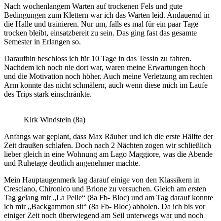
Nach wochenlangem Warten auf trockenen Fels und gute
Bedingungen zum Klettern war ich das Warten leid. Andauernd in
die Halle und trainieren. Nur um, falls es mal für ein paar Tage
trocken bleibt, einsatzbereit zu sein. Das ging fast das gesamte
Semester in Erlangen so.
Daraufhin beschloss ich für 10 Tage in das Tessin zu fahren.
Nachdem ich noch nie dort war, waren meine Erwartungen hoch
und die Motivation noch höher. Auch meine Verletzung am rechten
Arm konnte das nicht schmälern, auch wenn diese mich im Laufe
des Trips stark einschränkte.
Kirk Windstein (8a)
Anfangs war geplant, dass Max Räuber und ich die erste Hälfte der
Zeit draußen schlafen. Doch nach 2 Nächten zogen wir schließlich
lieber gleich in eine Wohnung am Lago Maggiore, was die Abende
und Ruhetage deutlich angenehmer machte.
Mein Hauptaugenmerk lag darauf einige von den Klassikern in
Cresciano, Chironico und Brione zu versuchen. Gleich am ersten
Tag gelang mir „La Pelle“ (8a Fb- Bloc) und am Tag darauf konnte
ich mir „Backgammon sit“ (8a Fb- Bloc) abholen. Da ich bis vor
einiger Zeit noch überwiegend am Seil unterwegs war und noch