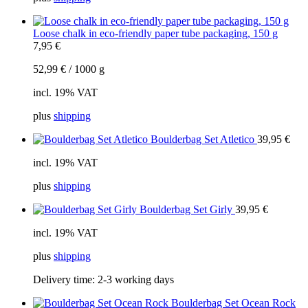
Loose chalk in eco-friendly paper tube packaging, 150 g
7,95
€
52,99
€
/
1000
g
incl. 19% VAT
plus
shipping
Boulderbag Set Atletico
39,95
€
incl. 19% VAT
plus
shipping
Boulderbag Set Girly
39,95
€
incl. 19% VAT
plus
shipping
Delivery time:
2-3 working days
Boulderbag Set Ocean Rock