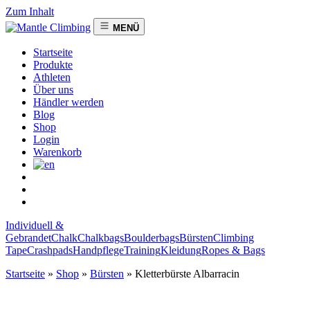
Zum Inhalt
MENÜ
Startseite
Produkte
Athleten
Über uns
Händler werden
Blog
Shop
Login
Warenkorb
Individuell &
Gebrandet
Chalk
Chalkbags
Boulderbags
Bürsten
Climbing
Tape
Crashpads
Handpflege
Training
Kleidung
Ropes & Bags
Startseite
»
Shop
»
Bürsten
»
Kletterbürste Albarracin