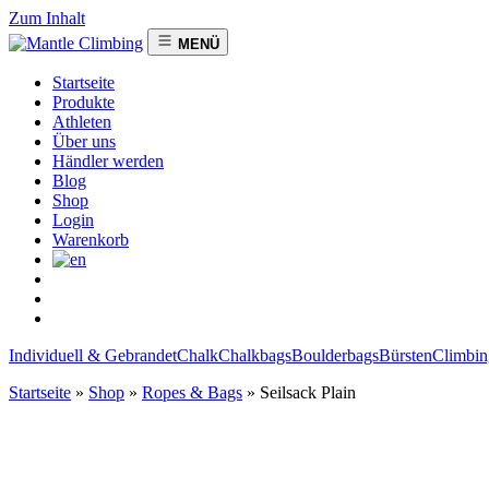
Zum Inhalt
MENÜ
Startseite
Produkte
Athleten
Über uns
Händler werden
Blog
Shop
Login
Warenkorb
Individuell & Gebrandet
Chalk
Chalkbags
Boulderbags
Bürsten
Climbin
Startseite
»
Shop
»
Ropes & Bags
»
Seilsack Plain