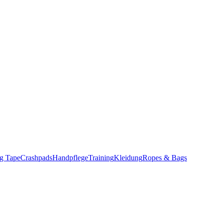
g Tape
Crashpads
Handpflege
Training
Kleidung
Ropes & Bags