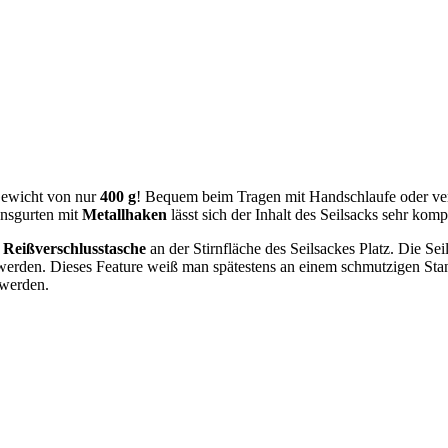
Gewicht von nur
400 g
! Bequem beim Tragen mit Handschlaufe oder ver
nsgurten mit
Metallhaken
lässt sich der Inhalt des Seilsacks sehr komp
n
Reißverschlusstasche
an der Stirnfläche des Seilsackes Platz. Die Sei
t werden. Dieses Feature weiß man spätestens an einem schmutzigen Stan
 werden.