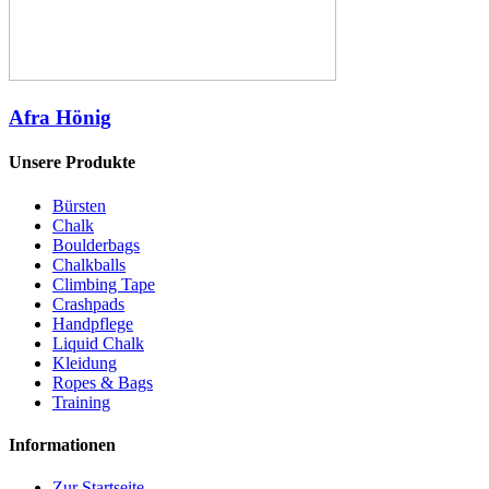
Afra Hönig
Unsere Produkte
Bürsten
Chalk
Boulderbags
Chalkballs
Climbing Tape
Crashpads
Handpflege
Liquid Chalk
Kleidung
Ropes & Bags
Training
Informationen
Zur Startseite