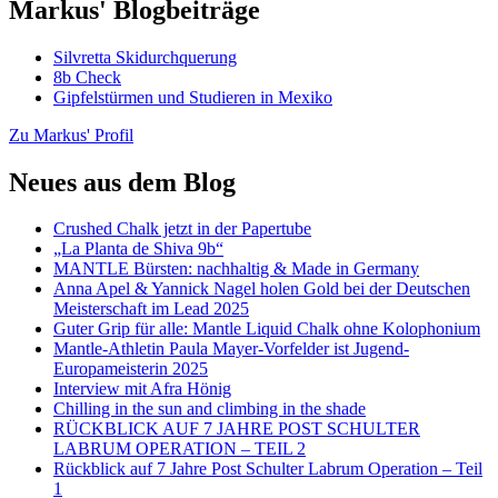
Markus' Blogbeiträge
Silvretta Skidurchquerung
8b Check
Gipfelstürmen und Studieren in Mexiko
Zu Markus' Profil
Neues aus dem Blog
Crushed Chalk jetzt in der Papertube
„La Planta de Shiva 9b“
MANTLE Bürsten: nachhaltig & Made in Germany
Anna Apel & Yannick Nagel holen Gold bei der Deutschen
Meisterschaft im Lead 2025
Guter Grip für alle: Mantle Liquid Chalk ohne Kolophonium
Mantle-Athletin Paula Mayer-Vorfelder ist Jugend-
Europameisterin 2025
Interview mit Afra Hönig
Chilling in the sun and climbing in the shade
RÜCKBLICK AUF 7 JAHRE POST SCHULTER
LABRUM OPERATION – TEIL 2
Rückblick auf 7 Jahre Post Schulter Labrum Operation – Teil
1