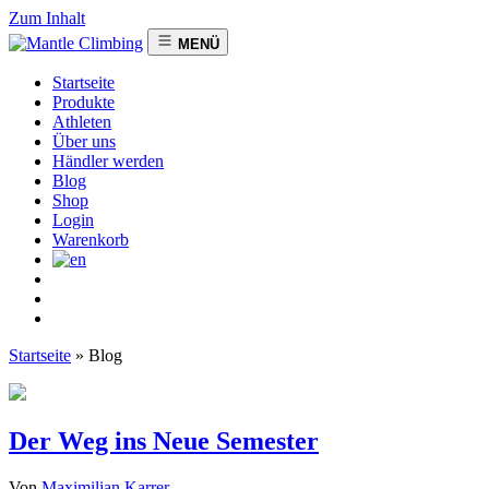
Zum Inhalt
MENÜ
Startseite
Produkte
Athleten
Über uns
Händler werden
Blog
Shop
Login
Warenkorb
Startseite
»
Blog
Der Weg ins Neue Semester
Von
Maximilian Karrer