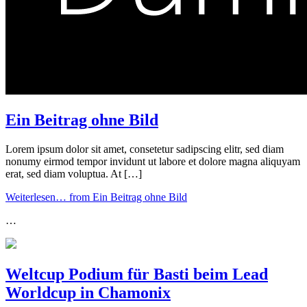
Ein Beitrag ohne Bild
Lorem ipsum dolor sit amet, consetetur sadipscing elitr, sed diam
nonumy eirmod tempor invidunt ut labore et dolore magna aliquyam
erat, sed diam voluptua. At […]
Weiterlesen…
from Ein Beitrag ohne Bild
…
Weltcup Podium für Basti beim Lead
Worldcup in Chamonix