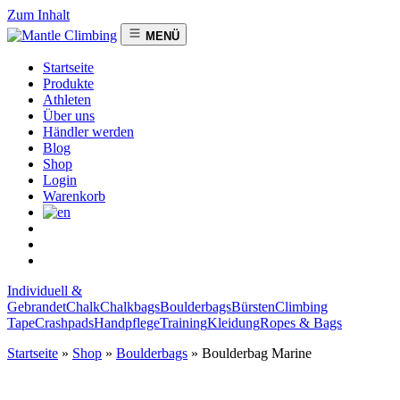
Zum Inhalt
MENÜ
Startseite
Produkte
Athleten
Über uns
Händler werden
Blog
Shop
Login
Warenkorb
Individuell &
Gebrandet
Chalk
Chalkbags
Boulderbags
Bürsten
Climbing
Tape
Crashpads
Handpflege
Training
Kleidung
Ropes & Bags
Startseite
»
Shop
»
Boulderbags
»
Boulderbag Marine