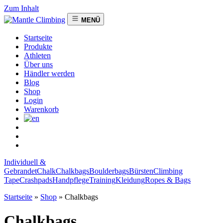
Zum Inhalt
MENÜ
Startseite
Produkte
Athleten
Über uns
Händler werden
Blog
Shop
Login
Warenkorb
Individuell &
Gebrandet
Chalk
Chalkbags
Boulderbags
Bürsten
Climbing
Tape
Crashpads
Handpflege
Training
Kleidung
Ropes & Bags
Startseite
»
Shop
»
Chalkbags
Chalkbags