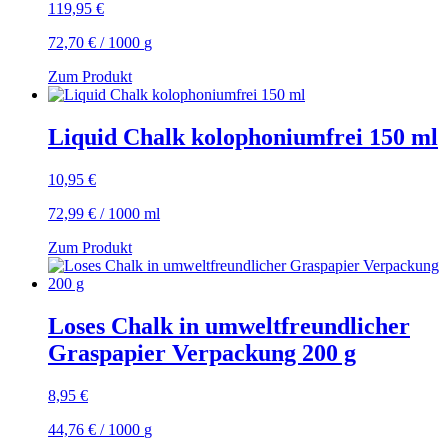
119,95
€
72,70
€
/
1000
g
Zum Produkt
Liquid Chalk kolophoniumfrei 150 ml
10,95
€
72,99
€
/
1000
ml
Zum Produkt
Loses Chalk in umweltfreundlicher
Graspapier Verpackung 200 g
8,95
€
44,76
€
/
1000
g