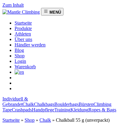
Zum Inhalt
MENÜ
Startseite
Produkte
Athleten
Über uns
Händler werden
Blog
Shop
Login
Warenkorb
Individuell &
Gebrandet
Chalk
Chalkbags
Boulderbags
Bürsten
Climbing
Tape
Crashpads
Handpflege
Training
Kleidung
Ropes & Bags
Startseite
»
Shop
»
Chalk
»
Chalkball 55 g (unverpackt)