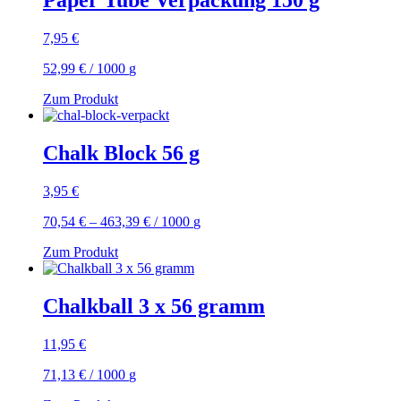
Paper Tube Verpackung 150 g
7,95
€
52,99
€
/
1000
g
Zum Produkt
Chalk Block 56 g
3,95
€
70,54
€
–
463,39
€
/
1000
g
Zum Produkt
Chalkball 3 x 56 gramm
11,95
€
71,13
€
/
1000
g