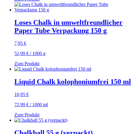
Loses Chalk in umweltfreundlicher
Paper Tube Verpackung 150 g
7,95
€
52,99
€
/
1000
g
Zum Produkt
Liquid Chalk kolophoniumfrei 150 ml
10,95
€
72,99
€
/
1000
ml
Zum Produkt
Chalkball 55 g (verpackt)