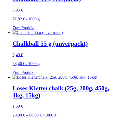
3,95
€
71,82
€
/
1000
g
Zum Produkt
Chalkball 55 g (unverpackt)
3,49
€
63,46
€
/
1000
g
Zum Produkt
Loses Kletterchalk (25g, 200g, 450g,
1kg, 15kg)
1,50
€
20,00
€
–
60,00
€
/
1000
g