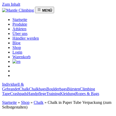
Zum Inhalt
MENÜ
Startseite
Produkte
Athleten
Über uns
Händler werden
Blog
Shop
Login
Warenkorb
Individuell &
Gebrandet
Chalk
Chalkbags
Boulderbags
Bürsten
Climbing
Tape
Crashpads
Handpflege
Training
Kleidung
Ropes & Bags
Startseite
»
Shop
»
Chalk
»
Chalk in Paper Tube Verpackung (zum
Selbstgestalten)