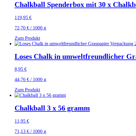
Chalkball Spenderbox mit 30 x Chalkba
119,95
€
72,70
€
/
1000
g
Zum Produkt
Loses Chalk in umweltfreundlicher Gr
8,95
€
44,76
€
/
1000
g
Zum Produkt
Chalkball 3 x 56 gramm
11,95
€
71,13
€
/
1000
g