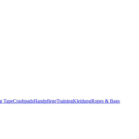
g Tape
Crashpads
Handpflege
Training
Kleidung
Ropes & Bags