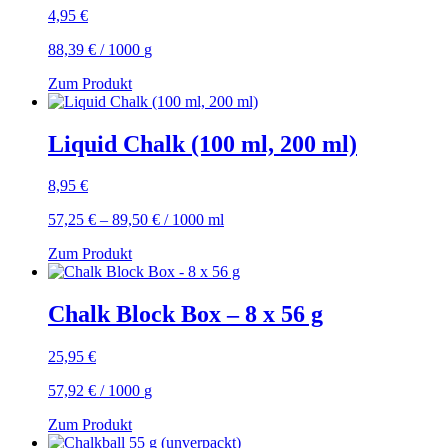
4,95
€
88,39
€
/
1000
g
Zum Produkt
Liquid Chalk (100 ml, 200 ml)
8,95
€
57,25
€
–
89,50
€
/
1000
ml
Zum Produkt
Chalk Block Box – 8 x 56 g
25,95
€
57,92
€
/
1000
g
Zum Produkt