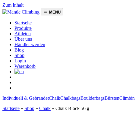
Zum Inhalt
MENÜ
Startseite
Produkte
Athleten
Über uns
Händler werden
Blog
Shop
Login
Warenkorb
Individuell & Gebrandet
Chalk
Chalkbags
Boulderbags
Bürsten
Climbin
Startseite
»
Shop
»
Chalk
»
Chalk Block 56 g