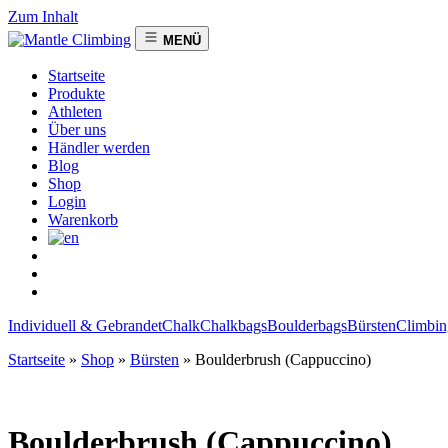
Zum Inhalt
MENÜ
Startseite
Produkte
Athleten
Über uns
Händler werden
Blog
Shop
Login
Warenkorb
Individuell & Gebrandet
Chalk
Chalkbags
Boulderbags
Bürsten
Climbin
Startseite
»
Shop
»
Bürsten
»
Boulderbrush (Cappuccino)
Boulderbrush (Cappuccino)