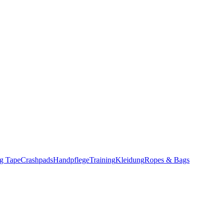
g Tape
Crashpads
Handpflege
Training
Kleidung
Ropes & Bags