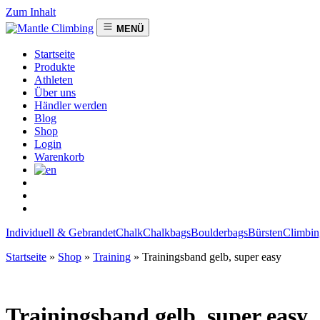
Zum Inhalt
MENÜ
Startseite
Produkte
Athleten
Über uns
Händler werden
Blog
Shop
Login
Warenkorb
Individuell & Gebrandet
Chalk
Chalkbags
Boulderbags
Bürsten
Climbin
Startseite
»
Shop
»
Training
»
Trainingsband gelb, super easy
Trainingsband gelb, super easy