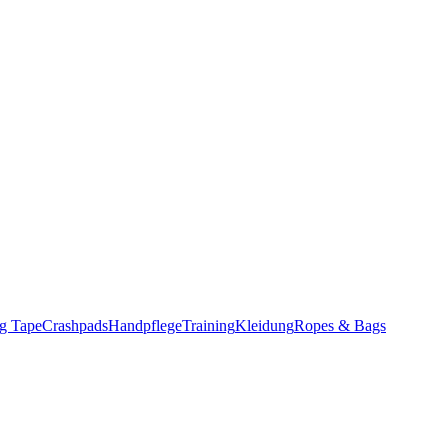
g Tape
Crashpads
Handpflege
Training
Kleidung
Ropes & Bags