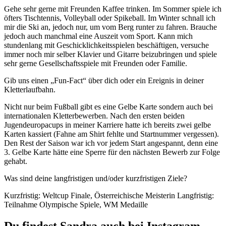
Gehe sehr gerne mit Freunden Kaffee trinken. Im Sommer spiele ich
öfters Tischtennis, Volleyball oder Spikeball. Im Winter schnall ich
mir die Ski an, jedoch nur, um vom Berg runter zu fahren. Brauche
jedoch auch manchmal eine Auszeit vom Sport. Kann mich
stundenlang mit Geschicklichkeitsspielen beschäftigen, versuche
immer noch mir selber Klavier und Gitarre beizubringen und spiele
sehr gerne Gesellschaftsspiele mit Freunden oder Familie.
Gib uns einen „Fun-Fact“ über dich oder ein Ereignis in deiner
Kletterlaufbahn.
Nicht nur beim Fußball gibt es eine Gelbe Karte sondern auch bei
internationalen Kletterbewerben. Nach den ersten beiden
Jugendeuropacups in meiner Karriere hatte ich bereits zwei gelbe
Karten kassiert (Fahne am Shirt fehlte und Startnummer vergessen).
Den Rest der Saison war ich vor jedem Start angespannt, denn eine
3. Gelbe Karte hätte eine Sperre für den nächsten Bewerb zur Folge
gehabt.
Was sind deine langfristigen und/oder kurzfristigen Ziele?
Kurzfristig: Weltcup Finale, Österreichische Meisterin Langfristig:
Teilnahme Olympische Spiele, WM Medaille